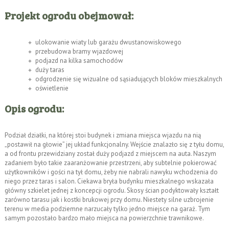
Projekt ogrodu obejmował:
ulokowanie wiaty lub garażu dwustanowiskowego
przebudowa bramy wjazdowej
podjazd na kilka samochodów
duży taras
odgrodzenie się wizualne od sąsiadujących bloków mieszkalnych
oświetlenie
Opis ogrodu:
Podział działki, na której stoi budynek i zmiana miejsca wjazdu na nią
„postawił na głowie” jej układ funkcjonalny. Wejście znalazło się z tyłu domu,
a od frontu przewidziany został duży podjazd z miejscem na auta. Naszym
zadaniem było takie zaaranżowanie przestrzeni, aby subtelnie pokierować
użytkowników i gości na tył domu, żeby nie nabrali nawyku wchodzenia do
niego przez taras i salon. Ciekawa bryła budynku mieszkalnego wskazała
główny szkielet jednej z koncepcji ogrodu. Skosy ścian podyktowały kształt
zarówno tarasu jak i kostki brukowej przy domu. Niestety silne uzbrojenie
terenu w media podziemne narzucały tylko jedno miejsce na garaż. Tym
samym pozostało bardzo mało miejsca na powierzchnie trawnikowe.