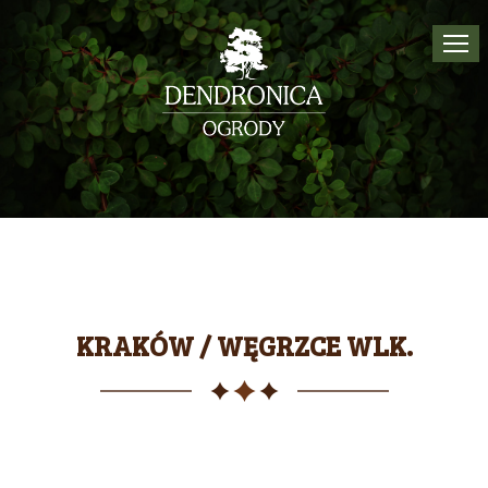
Tog
navi
KRAKÓW / WĘGRZCE WLK.