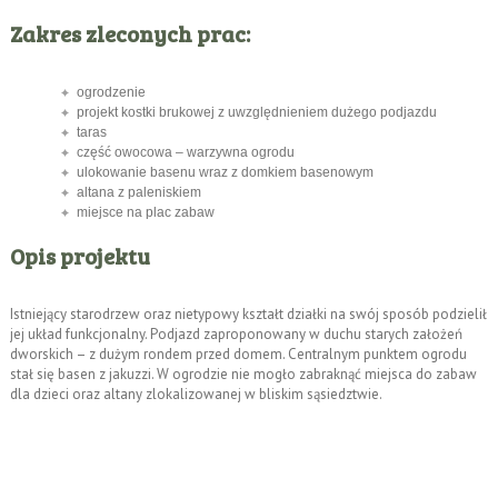
Zakres zleconych prac:
ogrodzenie
projekt kostki brukowej z uwzględnieniem dużego podjazdu
taras
część owocowa – warzywna ogrodu
ulokowanie basenu wraz z domkiem basenowym
altana z paleniskiem
miejsce na plac zabaw
Opis projektu
Istniejący starodrzew oraz nietypowy kształt działki na swój sposób podzielił
jej układ funkcjonalny. Podjazd zaproponowany w duchu starych założeń
dworskich – z dużym rondem przed domem. Centralnym punktem ogrodu
stał się basen z jakuzzi. W ogrodzie nie mogło zabraknąć miejsca do zabaw
dla dzieci oraz altany zlokalizowanej w bliskim sąsiedztwie.